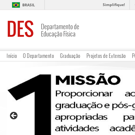
Simplifique!
BRASIL
DES
Departamento de
Educação Física
Início
O Departamento
Graduação
Projetos de Extensão
P