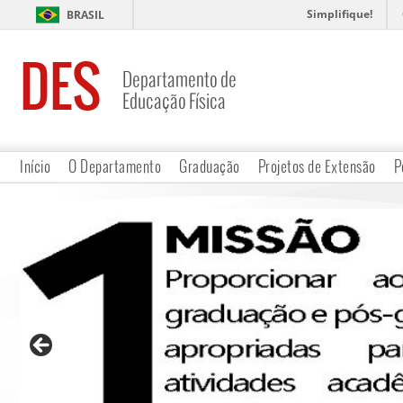
Simplifique!
BRASIL
DES
Departamento de
Educação Física
Início
O Departamento
Graduação
Projetos de Extensão
P