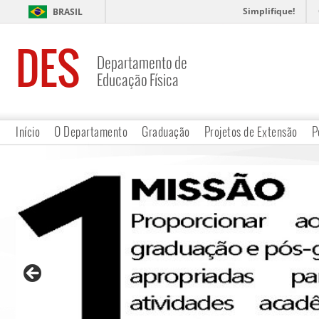
Simplifique!
BRASIL
DES
Departamento de
Educação Física
Início
O Departamento
Graduação
Projetos de Extensão
P