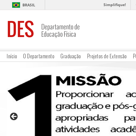
Simplifique!
BRASIL
DES
Departamento de
Educação Física
Início
O Departamento
Graduação
Projetos de Extensão
P